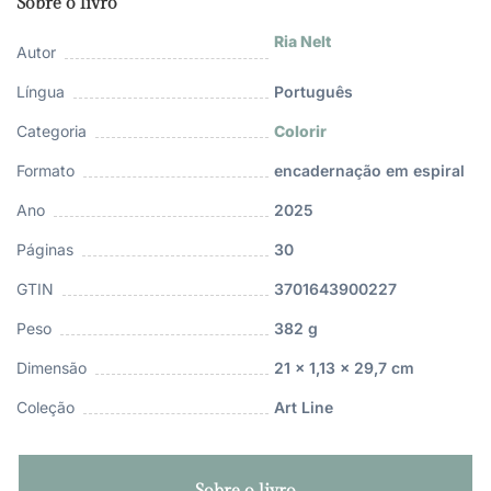
Sobre o livro
Ria Nelt
Autor
Língua
Português
Categoria
Colorir
Formato
encadernação em espiral
Ano
2025
Páginas
30
GTIN
3701643900227
Peso
382 g
Dimensão
21 x 1,13 x 29,7 cm
Coleção
Art Line