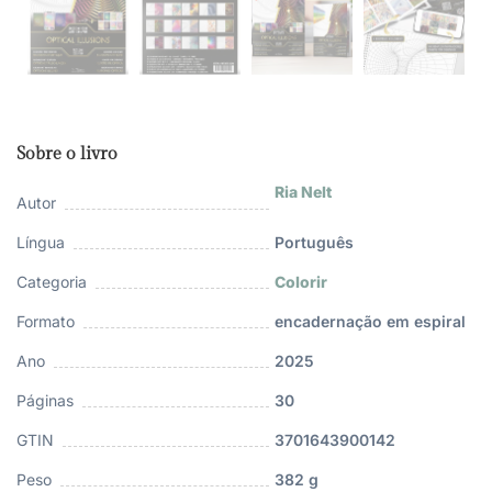
Sobre o livro
Ria Nelt
Autor
Língua
Português
Categoria
Colorir
Formato
encadernação em espiral
Ano
2025
Páginas
30
GTIN
3701643900142
Peso
382 g