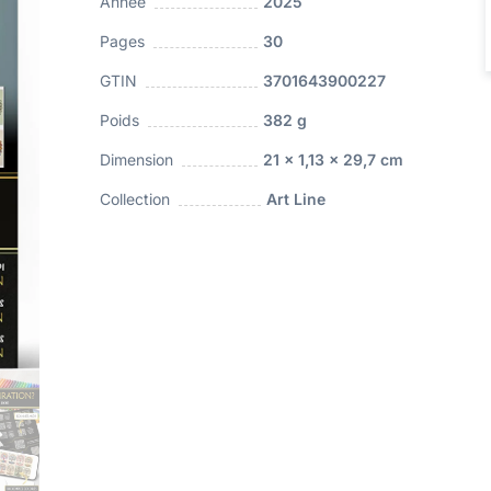
Année
2025
Pages
30
GTIN
3701643900227
Poids
382 g
Dimension
21 x 1,13 x 29,7 cm
Collection
Art Line