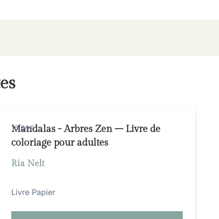
es
Mandalas - Arbres Zen – Livre de
16,00€
coloriage pour adultes
Ria Nelt
Livre Papier