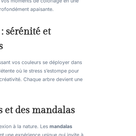
me vos moments de coloriage en une
 profondément apaisante.
 sérénité et
s
issant vos couleurs se déployer dans
tente où le stress s’estompe pour
a créativité. Chaque arbre devient une
s et des mandalas
nexion à la nature. Les
mandalas
ent une expérience unique qui invite à