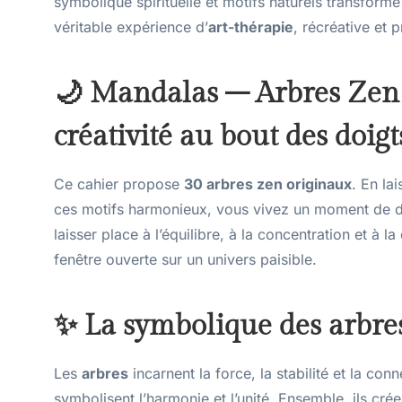
symbolique spirituelle et motifs naturels transfor
véritable expérience d’
art-thérapie
, récréative et
🌙 Mandalas – Arbres Zen :
créativité au bout des doigt
Ce cahier propose
30 arbres zen originaux
. En la
ces motifs harmonieux, vous vivez un moment de dé
laisser place à l’équilibre, à la concentration et à l
fenêtre ouverte sur un univers paisible.
✨ La symbolique des arbre
Les
arbres
incarnent la force, la stabilité et la con
symbolisent l’harmonie et l’unité. Ensemble, ils cré