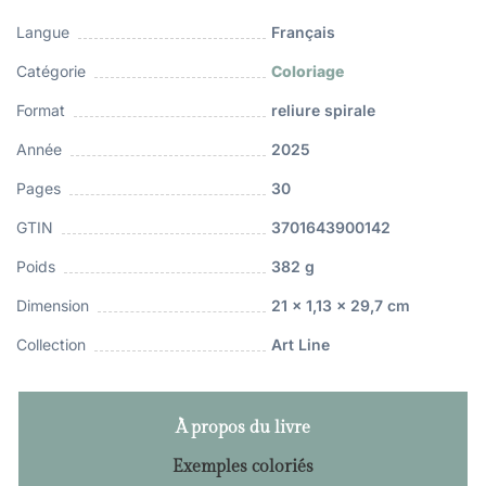
Langue
Français
Catégorie
Coloriage
Format
reliure spirale
Année
2025
Pages
30
GTIN
3701643900142
Poids
382 g
Dimension
21 x 1,13 x 29,7 cm
Collection
Art Line
À propos du livre
Exemples coloriés