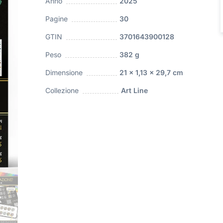
Anno
2025
Pagine
30
GTIN
3701643900128
Peso
382 g
Dimensione
21 x 1,13 x 29,7 cm
Collezione
Art Line