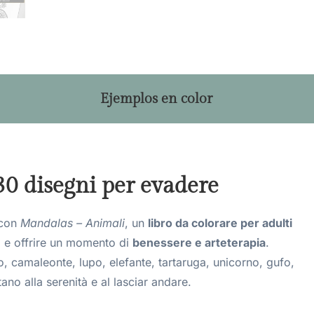
Ejemplos en color
0 disegni per evadere
 con
Mandalas – Animali
, un
libro da colorare per adulti
ità e offrire un momento di
benessere e arteterapia
.
o, camaleonte, lupo, elefante, tartaruga, unicorno, gufo,
itano alla serenità e al lasciar andare.