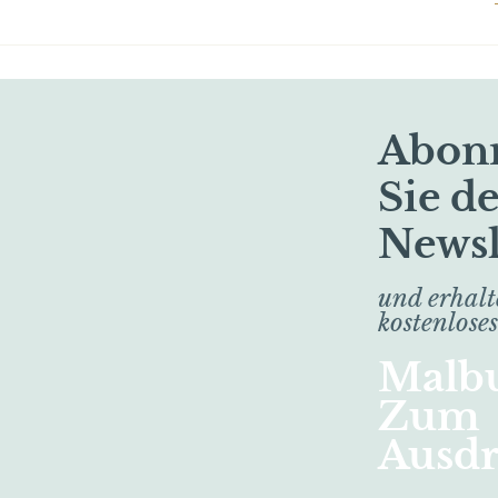
Abon
Sie d
Newsl
und erhalt
kostenloses
Malb
Zum
Ausd