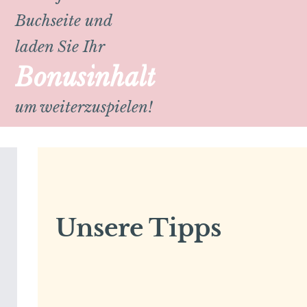
Buchseite und
laden Sie Ihr
B
o
n
u
s
i
n
h
a
l
t
um weiterzuspielen!
Unsere Tipps