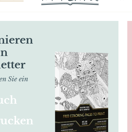
nieren
en
etter
en Sie ein
uch
rucken