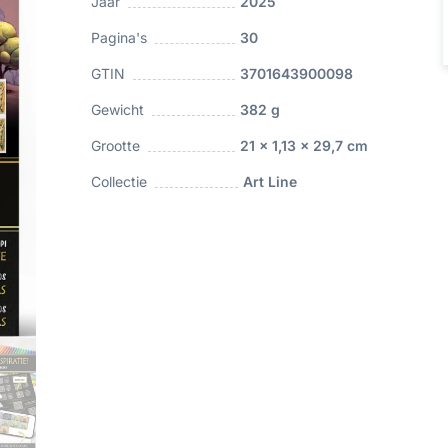
Jaar
2025
Pagina's
30
GTIN
3701643900098
Gewicht
382 g
Grootte
21 x 1,13 x 29,7 cm
Collectie
Art Line