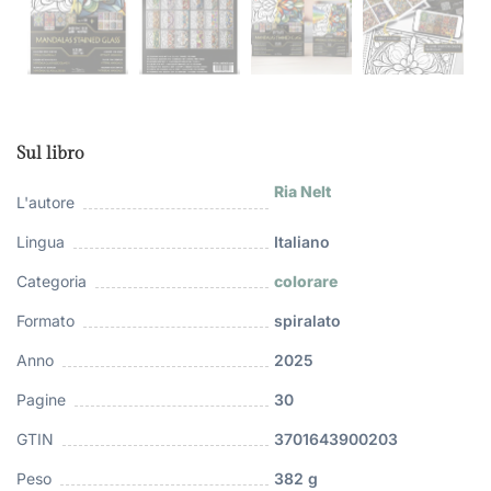
Sul libro
Ria Nelt
L'autore
Lingua
Italiano
Categoria
colorare
Formato
spiralato
Anno
2025
Pagine
30
GTIN
3701643900203
Peso
382 g