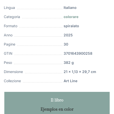
Lingua
Italiano
Categoria
colorare
Formato
spiralato
Anno
2025
Pagine
30
GTIN
3701643900258
Peso
382 g
Dimensione
21 x 1,13 x 29,7 cm
Collezione
Art Line
Il libro
Ejemplos en color